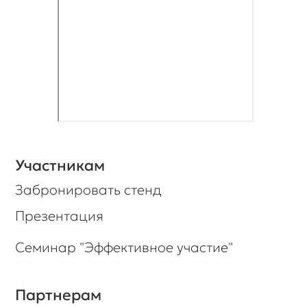
Участникам
Забронировать стенд
Презентация
Семинар "Эффективное участие"
Партнерам
Подать заявку на партнерство
Партнерские возможности
Презентация
Наши проекты
Знаете ли вы, что у нас есть
рассылка новостей? Подпишитесь, и
мы будем держать вас в
курсе важной информации.